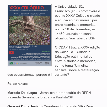
A Universidade São
Francisco (USF) promoverá o
evento XXXV Colóquio cidade
e educação patrimonial: por
entre histórias e memórias,
no dia 10 de dezembro, às
14h30, através do canal
oficial do YouTube da USF.
O CDAPH traz a XXXV edição
do Colóquio – Cidade e
Educação patrimonial por
entre histórias e memórias,
com o tema “Um olhar
sensível sobre a restauração
dos ecossistemas; porque é importante?
Palestrantes
Marcelo Delduque
- Jornalista e proprietário da RPPN
Fazenda Serrinha de Bragança Paulista/SP.
Guaraci Diniz Júnior
- Coordenador geral do Sítio Duas