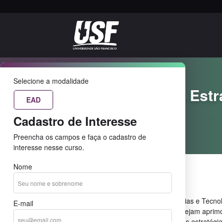
EAD
Selecione a modalidade
Gestão Escolar, Estr
EAD
Tecnologias
Cadastro de Interesse
Home
Cursos
Preencha os campos e faça o cadastro de
interesse nesse curso.
Nome
Sobre o curso
O curso de Gestão Escolar, Estratégias e Tecno
E-mail
projetado para profissionais que desejam aprim
em gestão escolar e incorporar novas estratégia