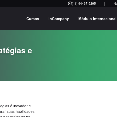
|
(11) 94467-9295
N
Cursos
InCompany
Módulo Internacional
atégias e
logias é inovador e
orar suas habilidades
s e tecnologias no