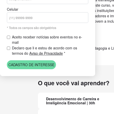
ambiente educacional. Ao concluir este curso, 
Celular
para ser um agente de mudança nas instituições
capacitado para liderar projetos inovadores e i
que respeitam a diversidade e promovem a incl
e faça a diferença na educação!
* Todos os campos são obrigatórios
Duração: 14 meses
Aceito receber notícias sobre eventos no e-
mail
Carga Horária: 360h
Declaro que li e estou de acordo com os
Pré-requisitos: Graduação em Pedagogia e Li
termos do
Aviso de Privacidade
*
CADASTRO DE INTERESSE
O que você vai aprender?
Desenvolvimento de Carreira e
Inteligência Emocional | 30h