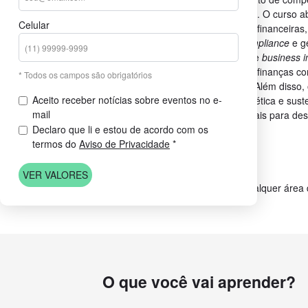
financeira e gestão de investimentos. O curso a
Celular
finanças, análise de demonstrações financeiras,
controladoria, gestão de custos,
compliance
e ge
estudantes também aprendem sobre
business i
às finanças,
valuation
de empresas, finanças co
* Todos os campos são obrigatórios
importância da estrutura de capital. Além disso
Aceito receber notícias sobre eventos no e-
investimentos alternativos e discute ética e sust
mail
financeiro, preparando os profissionais para des
Declaro que li e estou de acordo com os
contemporâneos.
termos do
Aviso de Privacidade
*
Duração: 18 meses
Carga Horária: 480h
VER VALORES
Pré-requisitos: Graduação em qualquer área
O que você vai aprender?