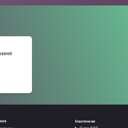
ezenti
sos
Inscreva-se
Curso EAD