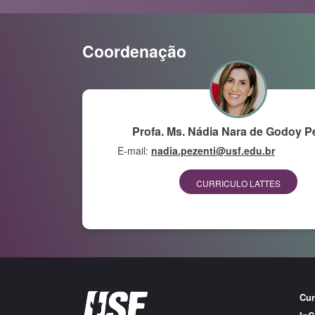
Coordenação
Profa. Ms. Nádia Nara de Godoy P
E-mail:
nadia.pezenti@usf.edu.br
CURRICULO LATTES
Cur