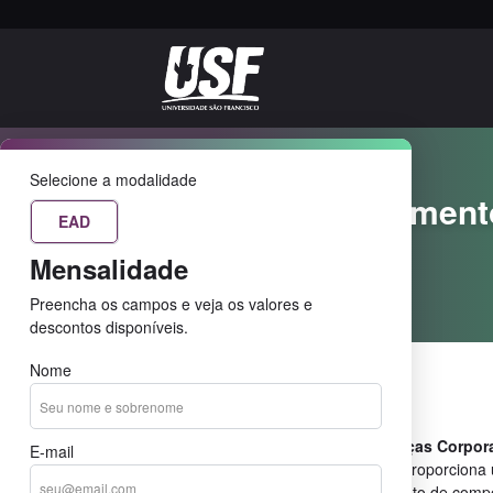
EAD
Selecione a modalidade
MBA em Investiment
EAD
Corporativas
Mensalidade
Home
Cursos
Preencha os campos e veja os valores e
descontos disponíveis.
Nome
Sobre o curso
O
MBA em Investimentos e Finanças Corpora
E-mail
Universidade São Francisco (USF) proporciona
abrangente, focada no aprimoramento de compe