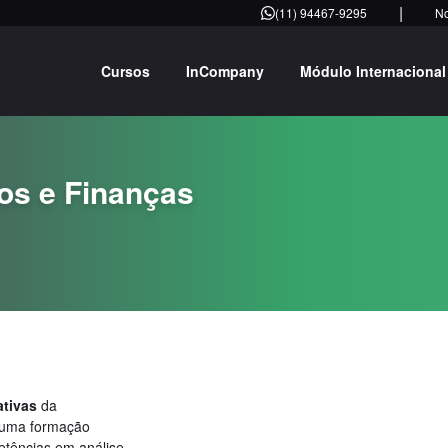
|
(11) 94467-9295
N
Cursos
InCompany
Módulo Internacional
os e Finanças
tivas
da
 uma formação
tências em análise