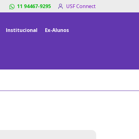
titles_breadcrumb
11 94467-9295
USF Connect
Institucional
Ex-Alunos