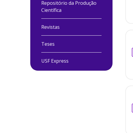
Repositório da Produção
Científica
Revistas
Teses
USF Express