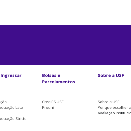
Ingressar
Bolsas e
Sobre a USF
Parcelamentos
ção
CrediES USF
Sobre a USF
aduação Lato
Prouni
Por que escolher 
Avaliação Instituci
duação Stricto