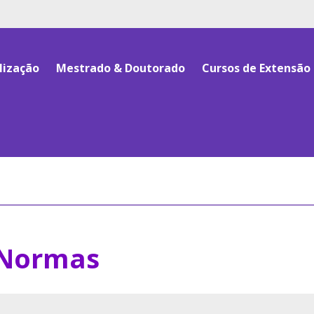
vidos pelos pipes, os links devem ter o mesmo numero de 
lização
Mestrado & Doutorado
Cursos de Extensão
Normas