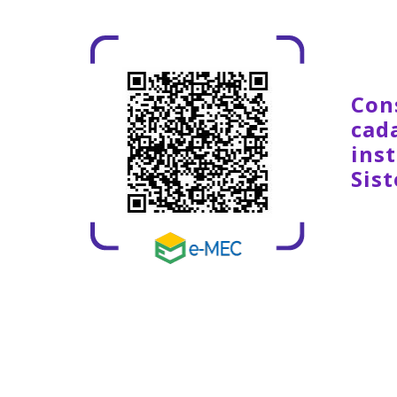
Con
cad
inst
Sis