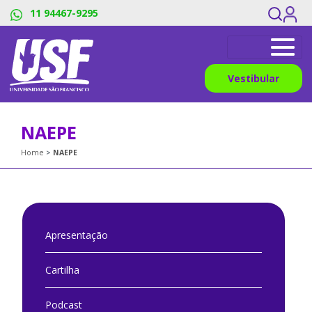
11 94467-9295
Vestibular
NAEPE
Home
NAEPE
Apresentação
Cartilha
Podcast