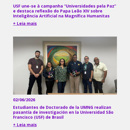
USF une-se à campanha “Universidades pela Paz”
e destaca reflexão do Papa Leão XIV sobre
Inteligência Artificial na Magnífica Humanitas
+ Leia mais
02/06/2026
Estudiantes de Doctorado de la UMNG realizan
pasantía de investigación en la Universidad São
Francisco (USF) de Brasil
+ Leia mais