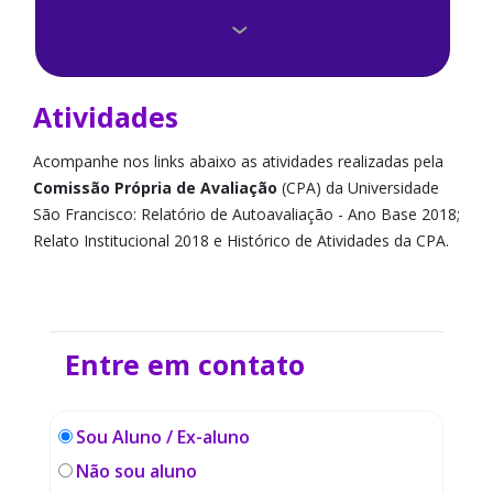
Avaliação Docente
Calendário
Atividades
Como participar
Acompanhe nos links abaixo as atividades realizadas pela
Comissão Própria de Avaliação
(CPA) da Universidade
Composição da CPA
São Francisco: Relatório de Autoavaliação - Ano Base 2018;
Relato Institucional 2018 e Histórico de Atividades da CPA.
Legislação
Perfil do Ingressante
Resultados
Entre em contato
Sou Aluno / Ex-aluno
Não sou aluno