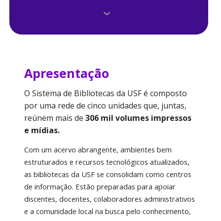
Agende uma visita
Base de Dados
Biblioteca Digital
Apresentação
Consulta Online
O Sistema de Bibliotecas da USF é composto
por uma rede de cinco unidades que, juntas,
Crie seu ORCID
reúnem mais de
306 mil volumes impressos
e mídias.
Dicas e Outros Serviços
Com um acervo abrangente, ambientes bem
Diretrizes do SIBUSF
estruturados e recursos tecnológicos atualizados,
as bibliotecas da USF se consolidam como
centros
E-Books
de informação
. Estão preparadas para apoiar
discentes
, docentes, colaboradores administrativos
Histórico
e a comunidade local
na busca pelo conhecimento,