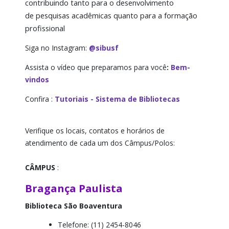
contribuindo tanto para o desenvolvimento
Obras Raras
de
pesquisas acadêmicas
quanto para a
formação
profissional
Periódicos Online
Siga no Instagram:
@sibusf
Portal de Periódicos CAPES
Assista o vídeo que preparamos para você
:
Bem-
vindos
Recursos Antiplágio
Confira :
Tutoriais - Sistema de Bibliotecas
Repositórios
Verifique os locais, contatos e horários de
Sites Relacionados
atendimento de cada um dos Câmpus/Polos:
CÂMPUS
:
Bragança Paulista
Biblioteca São Boaventura
Telefone: (11) 2454-8046