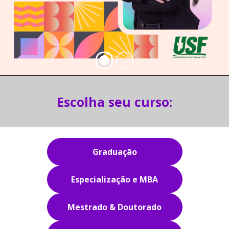
Escolha seu curso:
Graduação
Especialização e MBA
Mestrado & Doutorado