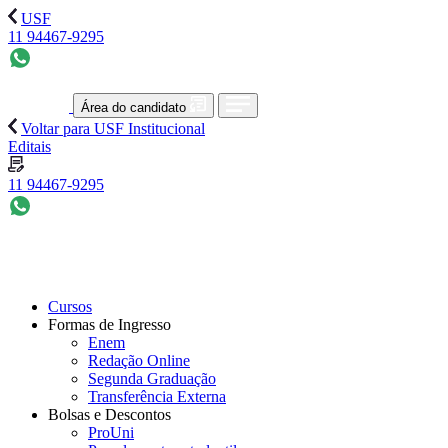
USF
11 94467-9295
Área do candidato
Voltar para USF Institucional
Editais
11 94467-9295
Cursos
Formas de Ingresso
Enem
Redação Online
Segunda Graduação
Transferência Externa
Bolsas e Descontos
ProUni