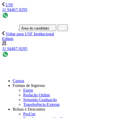
USF
11 94467-9295
Área do candidato
Voltar para USF Institucional
Editais
11 94467-9295
Cursos
Formas de Ingresso
Enem
Redação Online
Segunda Graduação
Transferência Externa
Bolsas e Descontos
ProUni