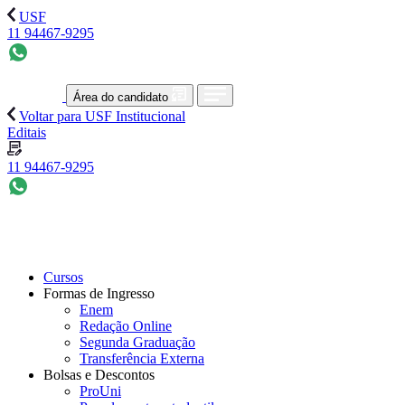
USF
11 94467-9295
Área do candidato
Voltar para USF Institucional
Editais
11 94467-9295
Cursos
Formas de Ingresso
Enem
Redação Online
Segunda Graduação
Transferência Externa
Bolsas e Descontos
ProUni