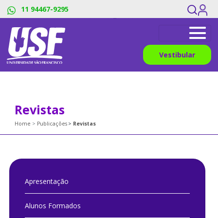
#os menus sao dividos pelos pipes, os links devem ter o mesmo
11 94467-9295
numero de titles_breadcrumb
Vestibular
Revistas
Home
Publicações
Revistas
Apresentação
Alunos Formados