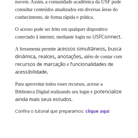
nuvem. Assim, a comunidade acadêmica da USF pode
Obras Raras
consultar conteúdos atualizados em diversas áreas do
conhecimento, de forma rápida e prática.
Periódicos Online
O acesso pode ser feito em qualquer dispositivo
USFConnect
conectado à internet, mediante login no
.
Portal de Periódicos CAPES
acessos simultâneos
,
busca
A ferramenta permite
Recursos Antiplágio
dinâmica
,
realces
,
anotações
,
além de contar com
recursos de marcação
funcionalidades de
e
Repositórios
acessibilidade
.
Para aproveitar todos esses recursos, acesse a
Sites Relacionados
potencialize
Biblioteca Digital realizando seu login e
ainda mais seus estudos
.
Confira o tutorial que preparamos:
clique aqui