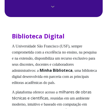
Agende uma visita
Base de Dados
Biblioteca Digital
Biblioteca Digital
Consulta Online
A Universidade São Francisco (USF), sempre
comprometida com a excelência no ensino, na pesquisa
Crie seu ORCID
e na extensão, disponibiliza um recurso exclusivo para
seus discentes, docentes e colaboradores
Dicas e Outros Serviços
Minha Biblioteca
administrativos: a
, uma biblioteca
digital desenvolvida em parceria com as principais
Diretrizes do SIBUSF
editoras acadêmicas do país.
E-Books
milhares de obras
A plataforma oferece acesso a
técnicas e científicas
, reunidas em um ambiente
Histórico
moderno, intuitivo e baseado em computação em