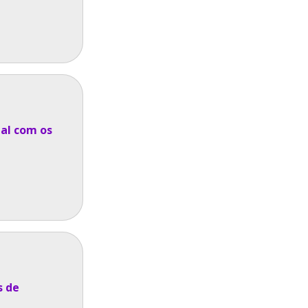
al com os
s de