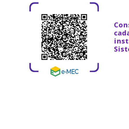
Con
cad
inst
Sis