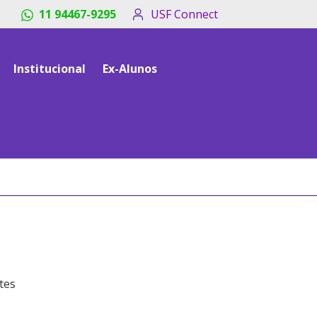
11 94467-9295
USF Connect
Institucional
Ex-Alunos
tes