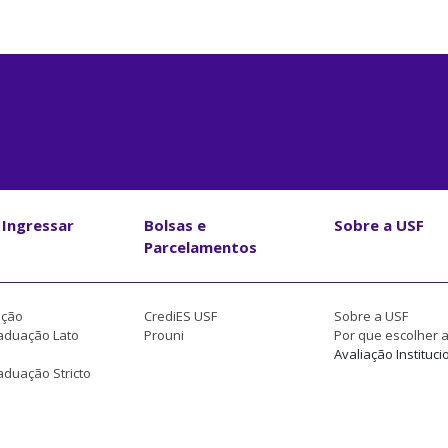
Ingressar
Bolsas e
Sobre a USF
Parcelamentos
ção
CrediES USF
Sobre a USF
aduação Lato
Prouni
Por que escolher 
Avaliação Instituci
duação Stricto