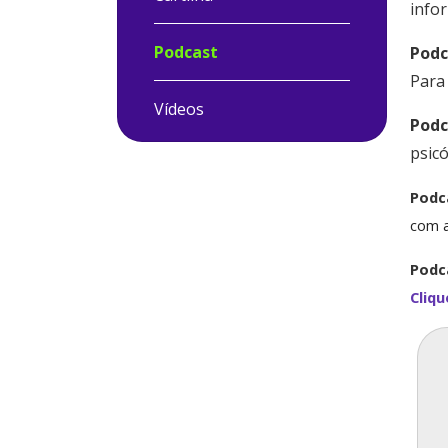
infor
Podcast
Podc
Para
Vídeos
Podc
psic
Podc
com a
Podc
Cliqu