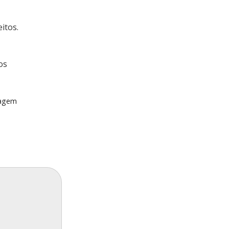
itos.
os
zagem