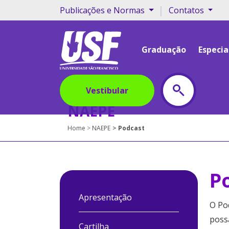
|
Publicações e Normas
Contatos
Graduação
Especia
Vestibular
NAEPE
Home
NAEPE
Podcast
P
Apresentação
O Po
poss
Cartilha