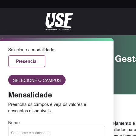
Presencial
Selecione a modalidade
Planejamento e Gest
Presencial
Territórios
SELECIONE O CAMPUS
Home
Cursos
Mensalidade
Preencha os campos e veja os valores e
Sobre o curso
descontos disponíveis.
Nome
O curso de pós-graduação em
Planejamento e
Territórios
forma profissionais capacitados para
planejamento e na gestão territorial, com foco