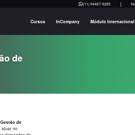
|
(11) 94467-9295
N
Cursos
InCompany
Módulo Internacional
ão de
 Gestão de
 atuar no
 nas demandas da