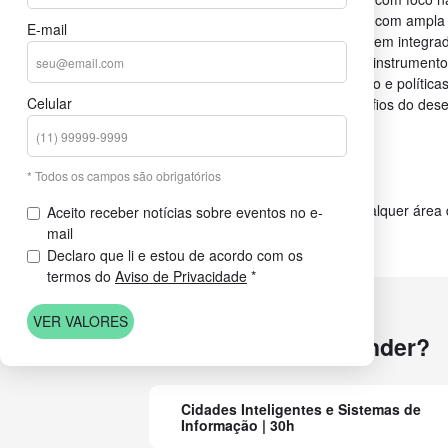
administração pública, mas também com ampla a
E-mail
iniciativa privada. Com uma abordagem integra
instrumentos de gestão ambiental e instrumento
mobilidade urbana, direito urbanístico e política
Celular
especialistas para enfrentar os desafios do des
sustentável dos municípios.
Duração: 18 meses
* Todos os campos são obrigatórios
Carga Horária: 390h
Pré-requisitos: Graduação em qualquer área
Aceito receber notícias sobre eventos no e-
mail
Declaro que li e estou de acordo com os
termos do
Aviso de Privacidade
*
VER VALORES
O que você vai aprender?
Cidades Inteligentes e Sistemas de
Informação | 30h