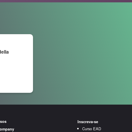
della
sos
Inscreva-se
Curso EAD
Company