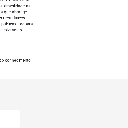
plicabilidade na
da que abrange
s urbanísticos,
s públicas, prepara
envolvimento
 do conhecimento