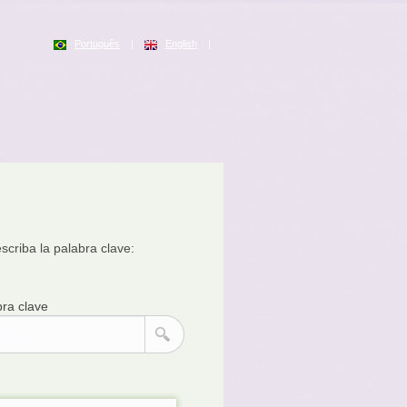
Português
|
English
|
scriba la palabra clave:
bra clave