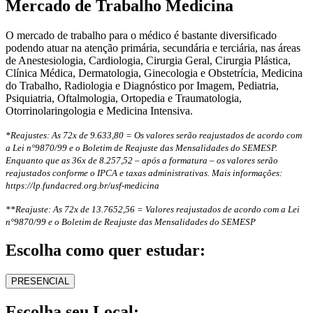
Mercado de Trabalho Medicina
O mercado de trabalho para o médico é bastante diversificado
podendo atuar na atenção primária, secundária e terciária, nas áreas
de Anestesiologia, Cardiologia, Cirurgia Geral, Cirurgia Plástica,
Clínica Médica, Dermatologia, Ginecologia e Obstetrícia, Medicina
do Trabalho, Radiologia e Diagnóstico por Imagem, Pediatria,
Psiquiatria, Oftalmologia, Ortopedia e Traumatologia,
Otorrinolaringologia e Medicina Intensiva.
*Reajustes: As 72x de 9.633,80 = Os valores serão reajustados de acordo com
a Lei n°9870/99 e o Boletim de Reajuste das Mensalidades do SEMESP.
Enquanto que as 36x de 8.257,52 – após a formatura – os valores serão
reajustados conforme o IPCA e taxas administrativas. Mais informações:
https://lp.fundacred.org.br/usf-medicina
**Reajuste: As 72x de 13.7652,56 = Valores reajustados de acordo com a Lei
n°9870/99 e o Boletim de Reajuste das Mensalidades do SEMESP
Escolha como quer estudar:
PRESENCIAL
Escolha seu Local: