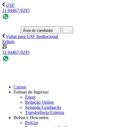
USF
11 94467-9295
Área do candidato
Voltar para USF Institucional
Editais
11 94467-9295
Cursos
Formas de Ingresso
Enem
Redação Online
Segunda Graduação
Transferência Externa
Bolsas e Descontos
ProUni