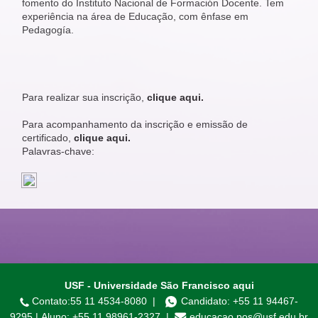
fomento do Instituto Nacional de Formación Docente. Tem
experiência na área de Educação, com ênfase em
Pedagogía.
Para realizar sua inscrição,
clique aqui.
Para acompanhamento da inscrição e emissão de
certificado,
clique aqui.
Palavras-chave:
USF - Universidade São Francisco aqui
Contato:
55 11 4534-8080
|
Candidato:
+55 11 94467-
9295
|
Aluno:
+55 11 98961-2327
|
educacao.pos@usf.edu.br