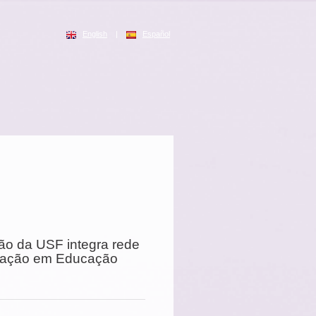
English
|
Español
o da USF integra rede
igação em Educação