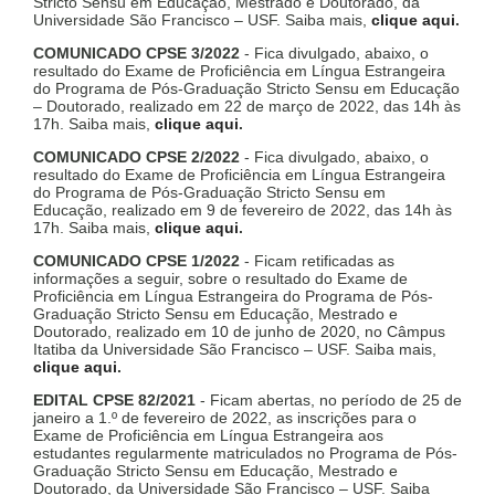
Stricto Sensu em Educação, Mestrado e Doutorado, da
Universidade São Francisco – USF. Saiba mais,
clique aqui
.
COMUNICADO CPSE 3/2022
- Fica divulgado, abaixo, o
resultado do Exame de Proficiência em Língua Estrangeira
do Programa de Pós-Graduação Stricto Sensu em Educação
– Doutorado, realizado em 22 de março de 2022, das 14h às
17h. Saiba mais,
clique aqui
.
COMUNICADO CPSE 2/2022
- Fica divulgado, abaixo, o
resultado do Exame de Proficiência em Língua Estrangeira
do Programa de Pós-Graduação Stricto Sensu em
Educação, realizado em 9 de fevereiro de 2022, das 14h às
17h. Saiba mais,
clique aqui
.
COMUNICADO CPSE 1/2022
- Ficam retificadas as
informações a seguir, sobre o resultado do Exame de
Proficiência em Língua Estrangeira do Programa de Pós-
Graduação Stricto Sensu em Educação, Mestrado e
Doutorado, realizado em 10 de junho de 2020, no Câmpus
Itatiba da Universidade São Francisco – USF. Saiba mais,
clique aqui
.
EDITAL CPSE 82/2021
- Ficam abertas, no período de 25 de
janeiro a 1.º de fevereiro de 2022, as inscrições para o
Exame de Proficiência em Língua Estrangeira aos
estudantes regularmente matriculados no Programa de Pós-
Graduação Stricto Sensu em Educação, Mestrado e
Doutorado, da Universidade São Francisco – USF. Saiba