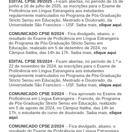
EDITAL CPSE 39/2025
- Ficam abertas, no período de 16 de
junho a 16 de julho de 2025, as inscrições para o Exame de
Proficiência em Língua Estrangeira aos estudantes
regularmente matriculados no Programa de Pós-Graduação
Stricto Sensu em Educação, Mestrado e Doutorado, da
Universidade São Francisco – USF. Saiba mais,
clique aqui
.
COMUNICADO CPSE 9/2024
- Fica divulgado, abaixo, o
resultado do Exame de Proficiência em Língua Estrangeira
do Programa de Pós-Graduação Stricto Sensu em
Educação, realizado em 5 de dezembro de 2024, no
Câmpus Itatiba, das 14h às 17h. Saiba mais,
clique aqui
.
EDITAL CPSE 55/2024
- Ficam abertas, no período de 1.º a
22 de novembro de 2024, as inscrições para o Exame de
Proficiência em Língua Estrangeira aos estudantes
regularmente matriculados no Programa de Pós-Graduação
Stricto Sensu em Educação, Mestrado e Doutorado, da
Universidade São Francisco – USF. Saiba mais,
clique aqui
.
COMUNICADO CPSE 3/2024
- Fica aprovado no Exame de
Proficiência em Língua Estrangeira - Francês, do Programa
de Pós-Graduação Stricto Sensu em Educação, realizado
em 5 de agosto de 2024, no Câmpus Itatiba, das 14h às
17h, o estudante do curso de doutorado. Saiba mais,
clique
aqui
.
COMUNICADO CPSE 2/2024
- Fica divulgado, abaixo, o
resultado do Exame de Proficiência em Língua Estrangeira