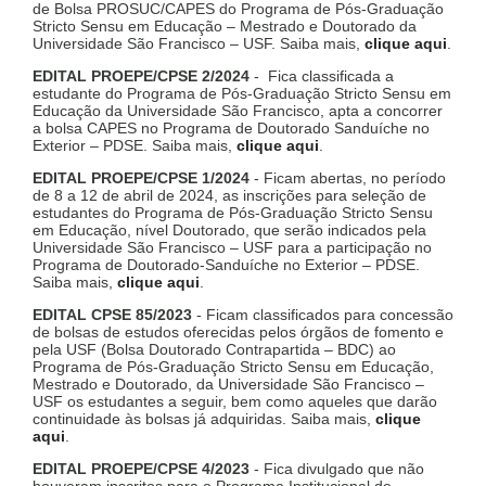
de Bolsa PROSUC/CAPES do Programa de Pós-Graduação
Stricto Sensu em Educação – Mestrado e Doutorado da
Universidade São Francisco – USF. Saiba mais,
clique aqui
.
EDITAL PROEPE/CPSE 2/2024
- Fica classificada a
estudante do Programa de Pós-Graduação Stricto Sensu em
Educação da Universidade São Francisco, apta a concorrer
a bolsa CAPES no Programa de Doutorado Sanduíche no
Exterior – PDSE. Saiba mais,
clique aqui
.
EDITAL PROEPE/CPSE 1/2024
- Ficam abertas, no período
de 8 a 12 de abril de 2024, as inscrições para seleção de
estudantes do Programa de Pós-Graduação Stricto Sensu
em Educação, nível Doutorado, que serão indicados pela
Universidade São Francisco – USF para a participação no
Programa de Doutorado-Sanduíche no Exterior – PDSE.
Saiba mais,
clique aqui
.
EDITAL CPSE 85/2023
- Ficam classificados para concessão
de bolsas de estudos oferecidas pelos órgãos de fomento e
pela USF (Bolsa Doutorado Contrapartida – BDC) ao
Programa de Pós-Graduação Stricto Sensu em Educação,
Mestrado e Doutorado, da Universidade São Francisco –
USF os estudantes a seguir, bem como aqueles que darão
continuidade às bolsas já adquiridas. Saiba mais,
clique
aqui
.
EDITAL PROEPE/CPSE 4/2023
- Fica divulgado que não