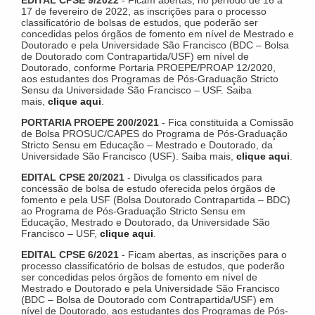
EDITAL CPSE 9/2022
- Ficam abertas, no período de 16 a
17 de fevereiro de 2022, as inscrições para o processo
classificatório de bolsas de estudos, que poderão ser
concedidas pelos órgãos de fomento em nível de Mestrado e
Doutorado e pela Universidade São Francisco (BDC – Bolsa
de Doutorado com Contrapartida/USF) em nível de
Doutorado, conforme Portaria PROEPE/PROAP 12/2020,
aos estudantes dos Programas de Pós-Graduação Stricto
Sensu da Universidade São Francisco – USF. Saiba
mais,
clique aqui
.
PORTARIA PROEPE 200/2021
- Fica constituída a Comissão
de Bolsa PROSUC/CAPES do Programa de Pós-Graduação
Stricto Sensu em Educação – Mestrado e Doutorado, da
Universidade São Francisco (USF). Saiba mais,
clique aqui
.
EDITAL CPSE 20/2021
- Divulga os classificados para
concessão de bolsa de estudo oferecida pelos órgãos de
fomento e pela USF (Bolsa Doutorado Contrapartida – BDC)
ao Programa de Pós-Graduação Stricto Sensu em
Educação, Mestrado e Doutorado, da Universidade São
Francisco – USF,
clique aqui
.
EDITAL CPSE 6/2021
- Ficam abertas, as inscrições para o
processo classificatório de bolsas de estudos, que poderão
ser concedidas pelos órgãos de fomento em nível de
Mestrado e Doutorado e pela Universidade São Francisco
(BDC – Bolsa de Doutorado com Contrapartida/USF) em
nível de Doutorado, aos estudantes dos Programas de Pós-