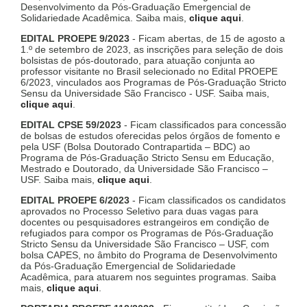
Desenvolvimento da Pós-Graduação Emergencial de
Solidariedade Acadêmica. Saiba mais,
clique aqui
.
EDITAL PROEPE 9/2023
- Ficam abertas, de 15 de agosto a
1.º de setembro de 2023, as inscrições para seleção de dois
bolsistas de pós-doutorado, para atuação conjunta ao
professor visitante no Brasil selecionado no Edital PROEPE
6/2023, vinculados aos Programas de Pós-Graduação Stricto
Sensu da Universidade São Francisco - USF. Saiba mais,
clique aqui
.
EDITAL CPSE 59/2023
- Ficam classificados para concessão
de bolsas de estudos oferecidas pelos órgãos de fomento e
pela USF (Bolsa Doutorado Contrapartida – BDC) ao
Programa de Pós-Graduação Stricto Sensu em Educação,
Mestrado e Doutorado, da Universidade São Francisco –
USF. Saiba mais,
clique aqui
.
EDITAL PROEPE 6/2023
- Ficam classificados os candidatos
aprovados no Processo Seletivo para duas vagas para
docentes ou pesquisadores estrangeiros em condição de
refugiados para compor os Programas de Pós-Graduação
Stricto Sensu da Universidade São Francisco – USF, com
bolsa CAPES, no âmbito do Programa de Desenvolvimento
da Pós-Graduação Emergencial de Solidariedade
Acadêmica, para atuarem nos seguintes programas. Saiba
mais,
clique aqui
.