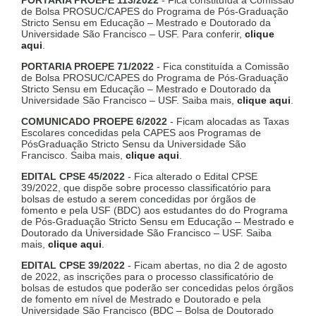
PORTARIA PROEPE 113/2022
- Fica constituída a Comissão
de Bolsa PROSUC/CAPES do Programa de Pós-Graduação
Stricto Sensu em Educação – Mestrado e Doutorado da
Universidade São Francisco – USF. Para conferir,
clique
aqui
.
PORTARIA PROEPE 71/2022
- Fica constituída a Comissão
de Bolsa PROSUC/CAPES do Programa de Pós-Graduação
Stricto Sensu em Educação – Mestrado e Doutorado da
Universidade São Francisco – USF. Saiba mais,
clique aqui
.
COMUNICADO PROEPE 6/2022
- Ficam alocadas as Taxas
Escolares concedidas pela CAPES aos Programas de
PósGraduação Stricto Sensu da Universidade São
Francisco. Saiba mais,
clique aqui
.
EDITAL CPSE 45/2022
- Fica alterado o Edital CPSE
39/2022, que dispõe sobre processo classificatório para
bolsas de estudo a serem concedidas por órgãos de
fomento e pela USF (BDC) aos estudantes do do Programa
de Pós-Graduação Stricto Sensu em Educação – Mestrado e
Doutorado da Universidade São Francisco – USF. Saiba
mais,
clique aqui
.
EDITAL CPSE 39/2022
- Ficam abertas, no dia 2 de agosto
de 2022, as inscrições para o processo classificatório de
bolsas de estudos que poderão ser concedidas pelos órgãos
de fomento em nível de Mestrado e Doutorado e pela
Universidade São Francisco (BDC – Bolsa de Doutorado