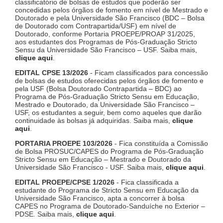
classificatório de bolsas de estudos que poderão ser
concedidas pelos órgãos de fomento em nível de Mestrado e
Doutorado e pela Universidade São Francisco (BDC – Bolsa
de Doutorado com Contrapartida/USF) em nível de
Doutorado, conforme Portaria PROEPE/PROAP 31/2025,
aos estudantes dos Programas de Pós-Graduação Stricto
Sensu da Universidade São Francisco – USF. Saiba mais,
clique aqui
.
EDITAL CPSE 13/2026
- Ficam classificados para concessão
de bolsas de estudos oferecidas pelos órgãos de fomento e
pela USF (Bolsa Doutorado Contrapartida – BDC) ao
Programa de Pós-Graduação Stricto Sensu em Educação,
Mestrado e Doutorado, da Universidade São Francisco –
USF, os estudantes a seguir, bem como aqueles que darão
continuidade às bolsas já adquiridas. Saiba mais,
clique
aqui
.
PORTARIA PROEPE 103/2026
- Fica constituída a Comissão
de Bolsa PROSUC/CAPES do Programa de Pós-Graduação
Stricto Sensu em Educação – Mestrado e Doutorado da
Universidade São Francisco - USF. Saiba mais,
clique aqui
.
EDITAL PROEPE/CPSE 1/2026
- Fica classificada a
estudante do Programa de Stricto Sensu em Educação da
Universidade São Francisco, apta a concorrer à bolsa
CAPES no Programa de Doutorado-Sanduíche no Exterior –
PDSE. Saiba mais,
clique aqui
.