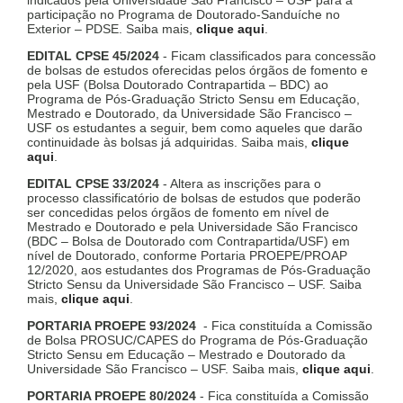
indicados pela Universidade São Francisco – USF para a
participação no Programa de Doutorado-Sanduíche no
Exterior – PDSE. Saiba mais,
clique aqui
.
EDITAL CPSE 45/2024
- Ficam classificados para concessão
de bolsas de estudos oferecidas pelos órgãos de fomento e
pela USF (Bolsa Doutorado Contrapartida – BDC) ao
Programa de Pós-Graduação Stricto Sensu em Educação,
Mestrado e Doutorado, da Universidade São Francisco –
USF os estudantes a seguir, bem como aqueles que darão
continuidade às bolsas já adquiridas. Saiba mais,
clique
aqui
.
EDITAL CPSE 33/2024
- Altera as inscrições para o
processo classificatório de bolsas de estudos que poderão
ser concedidas pelos órgãos de fomento em nível de
Mestrado e Doutorado e pela Universidade São Francisco
(BDC – Bolsa de Doutorado com Contrapartida/USF) em
nível de Doutorado, conforme Portaria PROEPE/PROAP
12/2020, aos estudantes dos Programas de Pós-Graduação
Stricto Sensu da Universidade São Francisco – USF. Saiba
mais,
clique aqui
.
PORTARIA PROEPE 93/2024
- Fica constituída a Comissão
de Bolsa PROSUC/CAPES do Programa de Pós-Graduação
Stricto Sensu em Educação – Mestrado e Doutorado da
Universidade São Francisco – USF. Saiba mais,
clique aqui
.
PORTARIA PROEPE 80/2024
- Fica constituída a Comissão