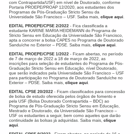
com Contrapartida/USF) em nível de Doutorado, conforme
Portaria PROEPE/PROAP 12/2020, aos estudantes dos
Programas de Pós-Graduação Stricto Sensu da
Universidade São Francisco – USF. Saiba mais,
clique aqui
.
EDITAL PROEPE/CPSE 2/2022
- Fica classificada a
estudante KARINE MARIA HEIDEMANN do Programa de
Stricto Sensu em Educação da Universidade São Francisco,
apta a concorrer a bolsa CAPES no Programa de Doutorado
Sanduíche no Exterior – PDSE. Saiba mais,
clique aqui
.
EDITAL PROEPE/CPSE 1/2022
- Ficam abertas, no período
de 7 de março de 2022 a 18 de março de 2022, as
inscrições para seleção de estudantes do Programa de Pós-
Graduação Stricto Sensu em Educação, nível Doutorado,
que serão indicados pela Universidade São Francisco – USF
para participação no Programa de Doutorado Sanduíche no
Exterior – PDSE. Saiba mais,
clique aqui
.
EDITAL CPSE 20/2022
- Ficam classificados para concessão
de bolsa de estudo oferecida pelos órgãos de fomento e
pela USF (Bolsa Doutorado Contrapartida – BDC) ao
Programa de Pós-Graduação Stricto Sensu em Educação,
Mestrado e Doutorado, da Universidade São Francisco –
USF os estudantes a seguir, bem como aqueles que darão
continuidade às bolsas já adquiridas. Saiba mais,
clique
aqui
.