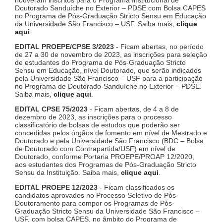
houveram inscritos para o Programa Institucional de
Doutorado Sanduíche no Exterior – PDSE com Bolsa CAPES
no Programa de Pós-Graduação Stricto Sensu em Educação
da Universidade São Francisco – USF. Saiba mais,
clique
aqui
.
EDITAL PROEPE/CPSE 3/2023
- Ficam abertas, no período
de 27 a 30 de novembro de 2023, as inscrições para seleção
de estudantes do Programa de Pós-Graduação Stricto
Sensu em Educação, nível Doutorado, que serão indicados
pela Universidade São Francisco – USF para a participação
no Programa de Doutorado-Sanduíche no Exterior – PDSE.
Saiba mais,
clique aqui
.
EDITAL CPSE 75/2023
- Ficam abertas, de 4 a 8 de
dezembro de 2023, as inscrições para o processo
classificatório de bolsas de estudos que poderão ser
concedidas pelos órgãos de fomento em nível de Mestrado e
Doutorado e pela Universidade São Francisco (BDC – Bolsa
de Doutorado com Contrapartida/USF) em nível de
Doutorado, conforme Portaria PROEPE/PROAP 12/2020,
aos estudantes dos Programas de Pós-Graduação Stricto
Sensu da Instituição. Saiba mais,
clique aqui
.
EDITAL PROEPE 12/2023
- Ficam classificados os
candidatos aprovados no Processo Seletivo de Pós-
Doutoramento para compor os Programas de Pós-
Graduação Stricto Sensu da Universidade São Francisco –
USF, com bolsa CAPES, no âmbito do Programa de