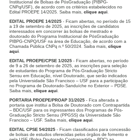
Institucional de Bolsas de PósGraduação (PIBPG-
CNPq/USF), de acordo com os critérios estabelecidos no
Edital PROEPE 14/2025. Saiba mais,
clique aqui
.
EDITAL PROEPE 14/2025
- Ficam abertas, no período de 15
a 19 de setembro de 2025, as inscrições de candidatos
interessados em concorrer às bolsas de mestrado e
doutorado do Programa Institucional de PósGraduação
PIBPG-CNPQ/USF na área de Educação, de acordo com a
Chamada Pública CNPq n.º 50/2024. Saiba mais,
clique
aqui
.
EDITAL PROEPE/CPSE 1/2025
- Ficam abertas, no período
de 9 a 26 de setembro de 2025, as inscrições para seleção
de estudantes do Programa de Pós-Graduação Stricto
Sensu em Educação, nível Doutorado, que serão indicados
pela Universidade São Francisco – USF para a participação
no Programa de Doutorado-Sanduíche no Exterior – PDSE.
Saiba mais,
clique aqui
.
PORTARIA PROEPE/PROAP 31/2025
- Fica alterada a
portaria que institui a Bolsa de Doutorado com Contrapartida
– BDC/USF para os ingressantes dos Programas de Pós-
Graduação Stricto Sensu (PPGSS) da Universidade São
Francisco – USF. Saiba mais,
clique aqui
.
EDITAL CPSE 54/2025
- Ficam classificados para concessão
de bolsas de estudos oferecidas pelos órgãos de fomento e
pela USF (Bolsa Doutorado Contrapartida – BDC) ao