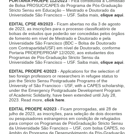
PORTARIA PROEPE 112/2023
- Fica constituída a Comissão
de Bolsa PROSUC/CAPES do Programa de Pós-Graduação
Stricto Sensu em Educação – Mestrado e Doutorado da
Universidade São Francisco – USF. Saiba mais,
clique aqui
.
EDITAL CPSE 49/2023
- Ficam abertas no dia 3 de agosto
de 2023, as inscrições para o processo classificatório de
bolsas de estudos que poderão ser concedidas pelos órgãos
de fomento em nível de Mestrado e Doutorado e pela
Universidade São Francisco (BDC – Bolsa de Doutorado
com Contrapartida/USF) em nível de Doutorado, conforme
Portaria PROEPE/PROAP 12/2020, aos estudantes dos
Programas de Pós-Graduação Stricto Sensu da
Universidade São Francisco – USF. Saiba mais,
clique aqui
.
EDITAL PROEPE 4/2023
- Applications for the selection of
two foreign professors or researchers in refugee status to
join the Stricto Sensu Postgraduate Programs of the
University of São Francisco - USF, with a CAPES scholarship,
under the Emergency Postgraduate Development Program
of Academic Solidarity, have been extended until July 28,
2023. Read more,
click here
.
EDITAL PROEPE 4/2023
- Ficam prorrogadas, até 28 de
julho de 2023, as inscrições, para seleção de dois docentes
ou pesquisadores estrangeiros em condição de refugiados
para compor os Programas de PósGraduação Stricto Sensu
da Universidade São Francisco – USF, com bolsa CAPES, no
âmbito do Programa de Desenvolvimento da Pós-Graduação