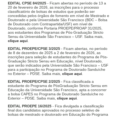
EDITAL CPSE 84/2025
- Ficam abertas no período de 13 a
20 de fevereiro de 2026, as inscrições para o processo
classificatório de bolsas de estudos que poderão ser
concedidas pelos órgãos de fomento em nível de Mestrado e
Doutorado e pela Universidade São Francisco (BDC – Bolsa
de Doutorado com Contrapartida/USF) em nível de
Doutorado, conforme Portaria PROEPE/PROAP 31/2025,
aos estudantes dos Programas de Pós-Graduação Stricto
Sensu da Universidade São Francisco – USF. Saiba mais,
clique aqui
.
EDITAL PROEPE/CPSE 3/2025
- Ficam abertas, no período
de 8 de dezembro de 2025 a 2 de fevereiro de 2026, as
inscrições para seleção de estudantes do Programa de Pós-
Graduação Stricto Sensu em Educação, nível Doutorado,
que serão indicados pela Universidade São Francisco – USF
para a participação no Programa de Doutorado-Sanduíche
no Exterior – PDSE. Saiba mais,
clique aqui
.
EDITAL PROEPE/CPSE 2/2025
- Fica classificada a
estudante do Programa de PósGraduação Stricto Sensu em
Educação da Universidade São Francisco, apta a concorrer
a bolsa CAPES no Programa de Doutorado Sanduíche no
Exterior – PDSE. Saiba mais,
clique aqui
.
EDITAL PROEPE 16/2025
- Fica divulgada a classificação
final dos candidatos aprovados no processo seletivo de
bolsas de mestrado e doutorado em Educação do Programa