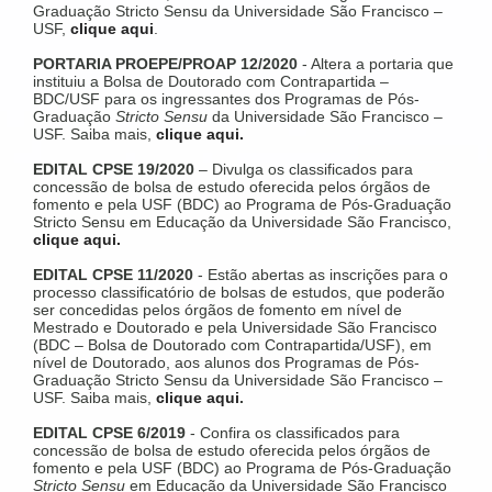
Graduação Stricto Sensu da Universidade São Francisco –
USF,
clique aqui
.
PORTARIA PROEPE/PROAP 12/2020
- Altera a portaria que
instituiu a Bolsa de Doutorado com Contrapartida –
BDC/USF para os ingressantes dos Programas de Pós-
Graduação
Stricto Sensu
da Universidade São Francisco –
USF. Saiba mais,
clique aqui.
EDITAL CPSE 19/2020
– Divulga os classificados para
concessão de bolsa de estudo oferecida pelos órgãos de
fomento e pela USF (BDC) ao Programa de Pós-Graduação
Stricto Sensu em Educação da Universidade São Francisco,
clique aqui.
EDITAL CPSE 11/2020
- Estão abertas as inscrições para o
processo classificatório de bolsas de estudos, que poderão
ser concedidas pelos órgãos de fomento em nível de
Mestrado e Doutorado e pela Universidade São Francisco
(BDC – Bolsa de Doutorado com Contrapartida/USF), em
nível de Doutorado, aos alunos dos Programas de Pós-
Graduação Stricto Sensu da Universidade São Francisco –
USF. Saiba mais,
clique aqui
.
EDITAL CPSE 6/2019
- Confira os classificados para
concessão de bolsa de estudo oferecida pelos órgãos de
fomento e pela USF (BDC) ao Programa de Pós-Graduação
Stricto Sensu
em Educação da Universidade São Francisco