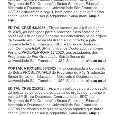
Programa de Pós-Graduação Stricto Sensu em Educação,
Mestrado e Doutorado, da Universidade São Francisco –
USF, os estudantes a seguir, bem como aqueles que darão
continuidade às bolsas já adquiridas. Saiba mais,
clique
aqui
.
EDITAL CPSE 43/2025
- Ficam abertas, no dia 5 de agosto
de 2025, as inscrições para o processo classificatório de
bolsas de estudos que poderão ser concedidas pelos órgãos
de fomento em nível de Mestrado e Doutorado, e pela
Universidade São Francisco (BDC – Bolsa de Doutorado
com Contrapartida/USF) em nível de Doutorado, conforme
Portaria PROEPE/PROAP 12/2020, aos estudantes dos
Programas de Pós-Graduação Stricto Sensu da
Universidade São Francisco – USF. Saiba mais,
clique aqui
.
PORTARIA PROEPE 86/2025
- Fica constituída a Comissão
de Bolsa PROSUC/CAPES do Programa de Pós-Graduação
Stricto Sensu em Educação – Mestrado e Doutorado da
Universidade São Francisco – USF. Saiba mais,
clique aqui
.
EDITAL CPSE 21/2025
- Ficam classificados para concessão
de bolsas de estudos oferecidas pelos órgãos de fomento e
pela USF (Bolsa Doutorado Contrapartida – BDC) ao
Programa de Pós-Graduação Stricto Sensu em Educação,
Mestrado e Doutorado, da Universidade São Francisco –
USF os estudantes a seguir, bem como aqueles que darão
continuidade às bolsas já adquiridas. Saiba mais,
clique