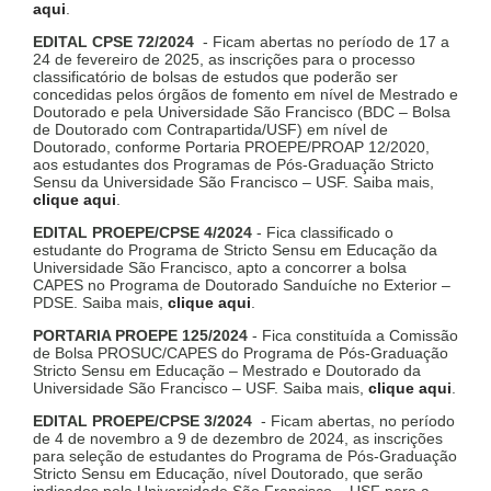
aqui
.
EDITAL CPSE 72/2024
- Ficam abertas no período de 17 a
24 de fevereiro de 2025, as inscrições para o processo
classificatório de bolsas de estudos que poderão ser
concedidas pelos órgãos de fomento em nível de Mestrado e
Doutorado e pela Universidade São Francisco (BDC – Bolsa
de Doutorado com Contrapartida/USF) em nível de
Doutorado, conforme Portaria PROEPE/PROAP 12/2020,
aos estudantes dos Programas de Pós-Graduação Stricto
Sensu da Universidade São Francisco – USF. Saiba mais,
clique aqui
.
EDITAL PROEPE/CPSE 4/2024
- Fica classificado o
estudante do Programa de Stricto Sensu em Educação da
Universidade São Francisco, apto a concorrer a bolsa
CAPES no Programa de Doutorado Sanduíche no Exterior –
PDSE. Saiba mais,
clique aqui
.
PORTARIA PROEPE 125/2024
- Fica constituída a Comissão
de Bolsa PROSUC/CAPES do Programa de Pós-Graduação
Stricto Sensu em Educação – Mestrado e Doutorado da
Universidade São Francisco – USF. Saiba mais,
clique aqui
.
EDITAL PROEPE/CPSE 3/2024
- Ficam abertas, no período
de 4 de novembro a 9 de dezembro de 2024, as inscrições
para seleção de estudantes do Programa de Pós-Graduação
Stricto Sensu em Educação, nível Doutorado, que serão