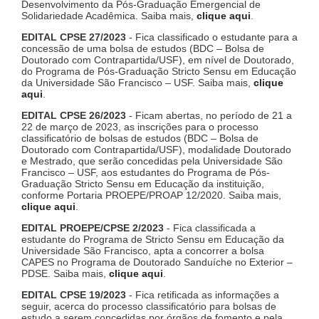
Desenvolvimento da Pós-Graduação Emergencial de
Solidariedade Acadêmica. Saiba mais,
clique aqui
.
EDITAL CPSE 27/2023
- Fica classificado o estudante para a
concessão de uma bolsa de estudos (BDC – Bolsa de
Doutorado com Contrapartida/USF), em nível de Doutorado,
do Programa de Pós-Graduação Stricto Sensu em Educação
da Universidade São Francisco – USF. Saiba mais,
clique
aqui
.
EDITAL CPSE 26/2023
- Ficam abertas, no período de 21 a
22 de março de 2023, as inscrições para o processo
classificatório de bolsas de estudos (BDC – Bolsa de
Doutorado com Contrapartida/USF), modalidade Doutorado
e Mestrado, que serão concedidas pela Universidade São
Francisco – USF, aos estudantes do Programa de Pós-
Graduação Stricto Sensu em Educação da instituição,
conforme Portaria PROEPE/PROAP 12/2020. Saiba mais,
clique aqui
.
EDITAL PROEPE/CPSE 2/2023
- Fica classificada a
estudante do Programa de Stricto Sensu em Educação da
Universidade São Francisco, apta a concorrer a bolsa
CAPES no Programa de Doutorado Sanduíche no Exterior –
PDSE. Saiba mais,
clique aqui
.
EDITAL CPSE 19/2023
- Fica retificada as informações a
seguir, acerca do processo classificatório para bolsas de
estudo a serem concedidas por órgãos de fomento e pela