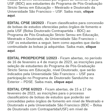
USF (BDC) aos estudantes do Programa de Pós-Graduação
Stricto Sensu em Educação – Mestrado e Doutorado da
Universidade São Francisco – USF. Saiba mais,
clique
aqui
.
EDITAL CPSE 18/2023
- Ficam classificados para concessão
de bolsas de estudos oferecidas pelos órgãos de fomento e
pela USF (Bolsa Doutorado Contrapartida – BDC) ao
Programa de Pós-Graduação Stricto Sensu em Educação,
Mestrado e Doutorado, da Universidade São Francisco –
USF os estudantes a seguir, bem como aqueles que darão
continuidade às bolsas já adquiridas. Saiba mais,
clique
aqui
.
EDITAL PROEPE/CPSE 1/2023
- Ficam abertas, no período
de 16 de fevereiro a 4 de março de 2023, as inscrições para
seleção de estudantes do Programa de Pós-Graduação
Stricto Sensu em Educação, nível Doutorado, que serão
indicados pela Universidade São Francisco – USF para
participação no Programa de Doutorado Sanduíche no
Exterior – PDSE. Saiba mais,
clique aqui
.
EDITAL CPSE 6/2023
- Ficam abertas, de 15 a 17 de
fevereiro de 2023, as inscrições para o processo
classificatório de bolsas de estudos que poderão ser
concedidas pelos órgãos de fomento em nível de Mestrado e
Doutorado e pela Universidade São Francisco (BDC – Bolsa
de Doutorado com Contrapartida/USF) em nível de