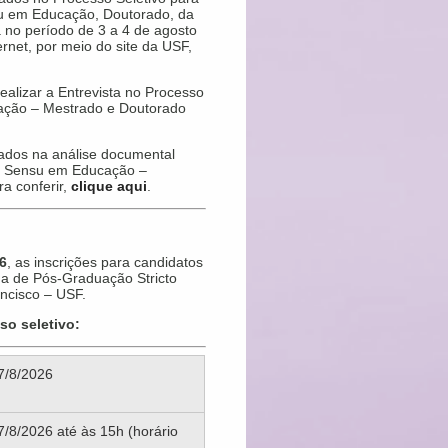
u em Educação, Doutorado, da
 no período de 3 a 4 de agosto
ernet, por meio do site da USF,
.
alizar a Entrevista no Processo
ação – Mestrado e Doutorado
vados na análise documental
to Sensu em Educação –
a conferir,
clique aqui
.
6
, as inscrições para candidatos
ma de Pós-Graduação Stricto
ncisco – USF.
so seletivo:
7/8/2026
7/8/2026 até às 15h (horário