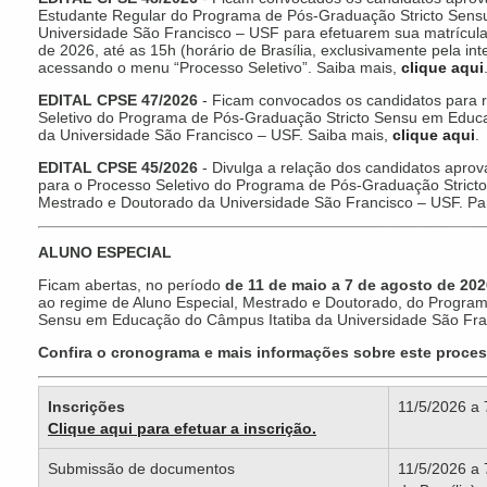
Estudante Regular do Programa de Pós-Graduação Stricto Sens
Universidade São Francisco – USF para efetuarem sua matrícula
de 2026, até as 15h (horário de Brasília, exclusivamente pela int
acessando o menu “Processo Seletivo”. Saiba mais,
clique aqui
EDITAL CPSE 47/2026
- Ficam convocados os candidatos para re
Seletivo do Programa de Pós-Graduação Stricto Sensu em Educ
da Universidade São Francisco – USF. Saiba mais,
clique aqui
.
EDITAL CPSE 45/2026
- Divulga a relação dos candidatos apro
para o Processo Seletivo do Programa de Pós-Graduação Stric
Mestrado e Doutorado da Universidade São Francisco – USF. Par
ALUNO ESPECIAL
Ficam abertas, no período
de 11 de maio a 7 de agosto de 202
ao regime de Aluno Especial, Mestrado e Doutorado, do Progra
Sensu em Educação do Câmpus Itatiba da Universidade São Fra
Confira o cronograma e mais informações sobre este proces
Inscrições
11/5/2026 a 
Clique aqui para efetuar a inscrição.
Submissão de documentos
11/5/2026 a 