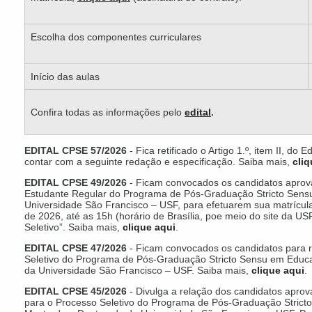
Escolha dos componentes curriculares
Início das aulas
Confira todas as informações pelo
edital
.
EDITAL CPSE 57/2026
- Fica retificado o Artigo 1.º, item II, d
contar com a seguinte redação e especificação. Saiba mais,
cliq
EDITAL CPSE 49/2026
- Ficam convocados os candidatos aprov
Estudante Regular do Programa de Pós-Graduação Stricto Sens
Universidade São Francisco – USF, para efetuarem sua matrícula
de 2026, até as 15h (horário de Brasília, poe meio do site da 
Seletivo”. Saiba mais,
clique aqui
.
EDITAL CPSE 47/2026
- Ficam convocados os candidatos para re
Seletivo do Programa de Pós-Graduação Stricto Sensu em Educ
da Universidade São Francisco – USF. Saiba mais,
clique aqui
.
EDITAL CPSE 45/2026
- Divulga a relação dos candidatos apro
para o Processo Seletivo do Programa de Pós-Graduação Stric