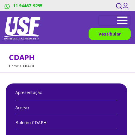
11 94467-9295
Vestibular
CDAPH
Home
CDAPH
Apresentação
Acervo
Boletim CDAPH