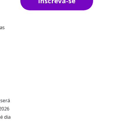
Inscreva-se
das
 será
 2026
é dia