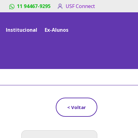
11 94467-9295
USF Connect
Institucional
Ex-Alunos
< Voltar