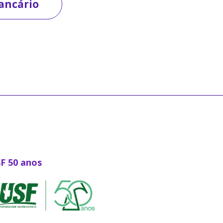
ancário
SF 50 anos