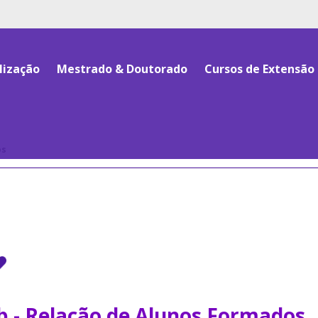
lização
Mestrado & Doutorado
Cursos de Extensão
os
b - Relação de Alunos Formados