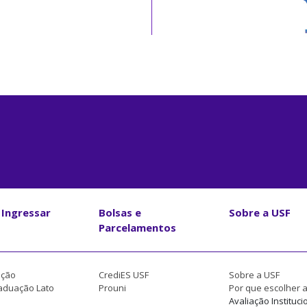
Ingressar
Bolsas e
Sobre a USF
Parcelamentos
ção
CrediES USF
Sobre a USF
aduação Lato
Prouni
Por que escolher 
Avaliação Instituci