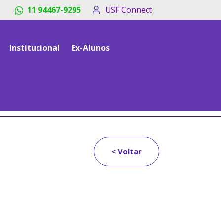
11 94467-9295
USF Connect
Institucional
Ex-Alunos
< Voltar