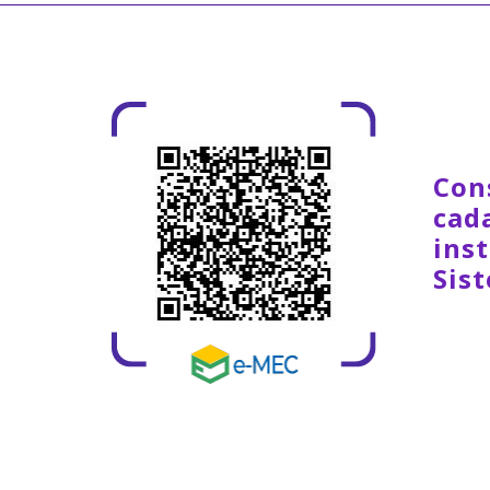
Con
cad
inst
Sis