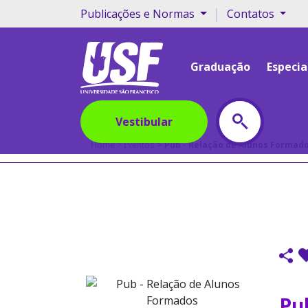
|
Publicações e Normas
Contatos
Graduação
Especia
Eventos
Vestibular
Home
Eventos
Pub - Relação de Alunos Formad
Pu