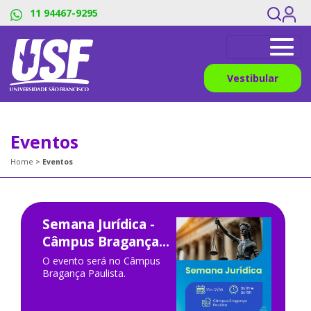
11 94467-9295
Vestibular
Eventos
Home
Eventos
Semana Jurídica -
Câmpus Bragança...
O evento será no Câmpus
Bragança Paulista.