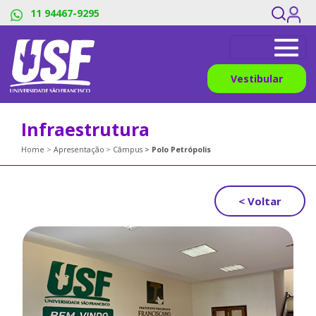
11 94467-9295
Vestibular
Infraestrutura
Home
Apresentação
Câmpus
Polo Petrópolis
< Voltar