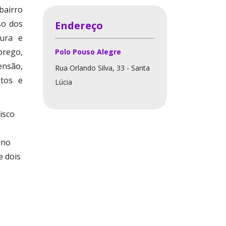
bairro
so dos
Endereço
tura e
prego,
Polo Pouso Alegre
ensão,
Rua Orlando Silva, 33 - Santa
itos e
Lúcia
isco
ino
e dois