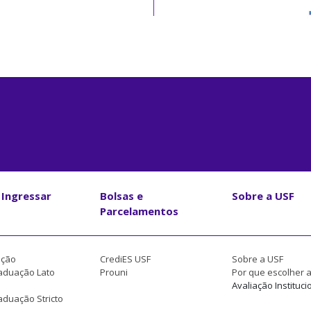
Ingressar
Bolsas e
Sobre a USF
Parcelamentos
ção
CrediES USF
Sobre a USF
aduação Lato
Prouni
Por que escolher 
Avaliação Instituci
duação Stricto