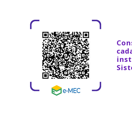
Con
cad
inst
Sis