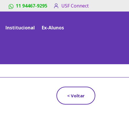
11 94467-9295
USF Connect
Institucional
Ex-Alunos
< Voltar