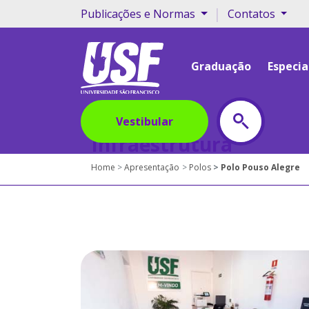
|
Publicações e Normas
Contatos
Graduação
Especia
Vestibular
Infraestrutura
Home
Apresentação
Polos
Polo Pouso Alegre