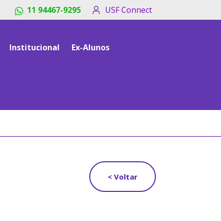
11 94467-9295
USF Connect
Institucional
Ex-Alunos
< Voltar