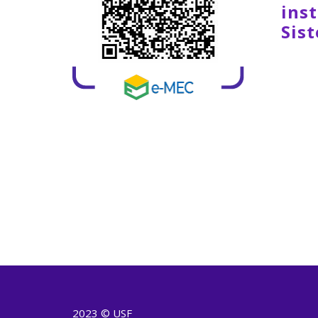
inst
Sis
2023 © USF