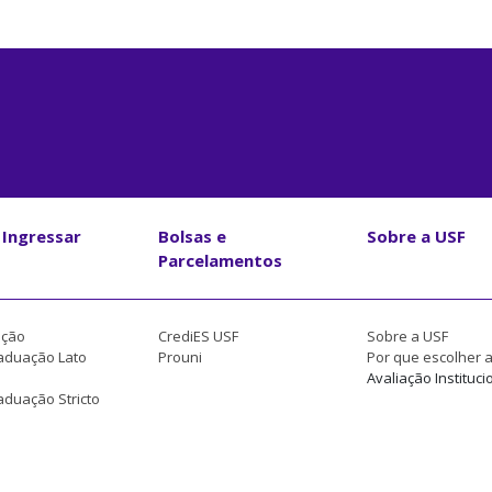
Ingressar
Bolsas e
Sobre a USF
Parcelamentos
ção
CrediES USF
Sobre a USF
aduação Lato
Prouni
Por que escolher 
Avaliação Instituci
duação Stricto