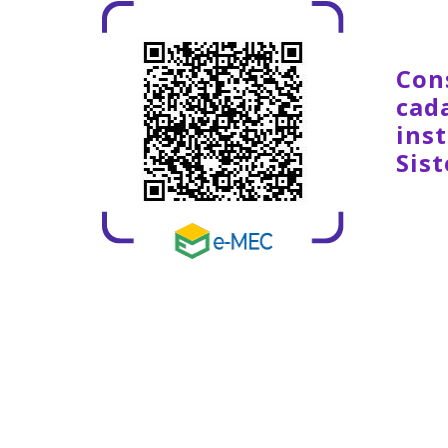
Con
cad
inst
Sis