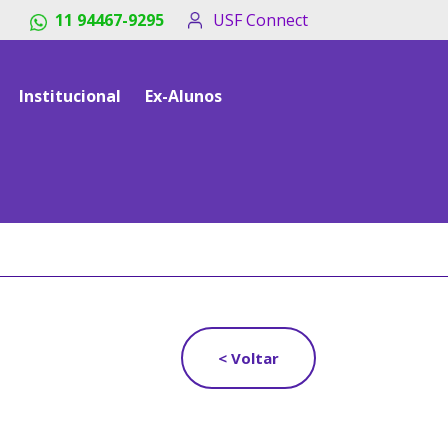
11 94467-9295
USF Connect
Institucional
Ex-Alunos
< Voltar