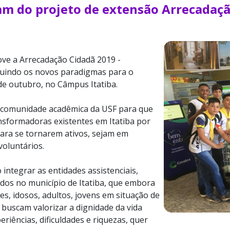
pam do projeto de extensão Arrecadaç
ve a Arrecadação Cidadã 2019 -
ruindo os novos paradigmas para o
1 de outubro, no Câmpus Itatiba.
a comunidade acadêmica da USF para que
ansformadoras existentes em Itatiba por
ara se tornarem ativos, sejam em
oluntários.
 integrar as entidades assistenciais,
cidos no município de Itatiba, que embora
es, idosos, adultos, jovens em situação de
 buscam valorizar a dignidade da vida
iências, dificuldades e riquezas, quer