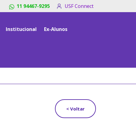
11 94467-9295
USF Connect
Institucional
Ex-Alunos
< Voltar