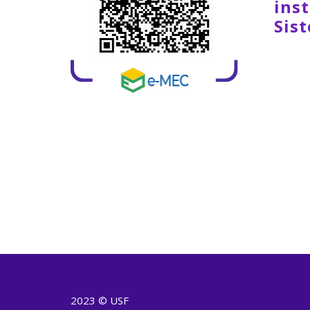
inst
Sis
2023 © USF