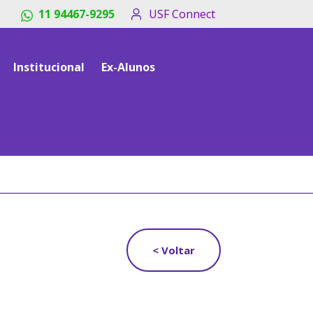
11 94467-9295
USF Connect
Institucional
Ex-Alunos
< Voltar