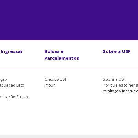
Ingressar
Bolsas e
Sobre a USF
Parcelamentos
ção
CrediES USF
Sobre a USF
aduação Lato
Prouni
Por que escolher 
Avaliação Instituci
duação Stricto