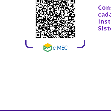
Con
cad
inst
Sis