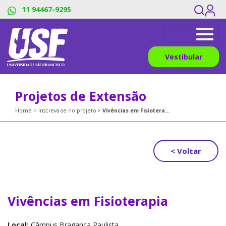
11 94467-9295
Vestibular
Projetos de Extensão
Home
Inscreva-se no projeto
Vivências em Fisioterapia
< Voltar
Vivências em Fisioterapia
Local:
Câmpus Bragança Paulista