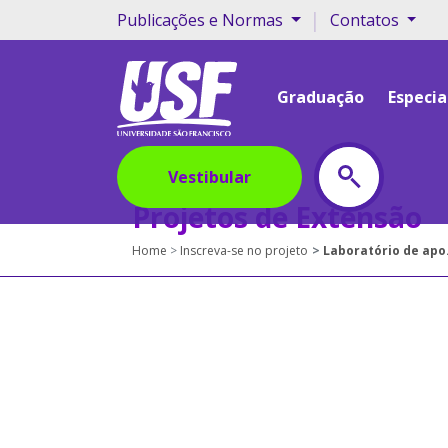
|
Publicações e Normas
Contatos
Graduação
Especia
Vestibular
Projetos de Extensão
Home
Inscreva-se no projeto
Laboratório de apoio ao letramento de professores e alunos