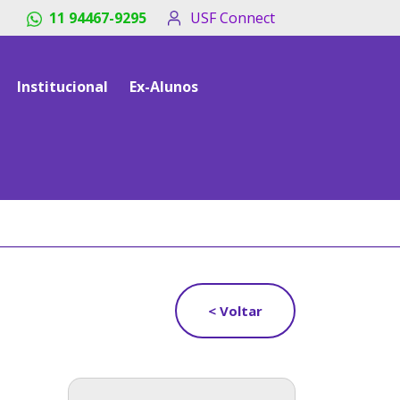
11 94467-9295
USF Connect
Institucional
Ex-Alunos
< Voltar