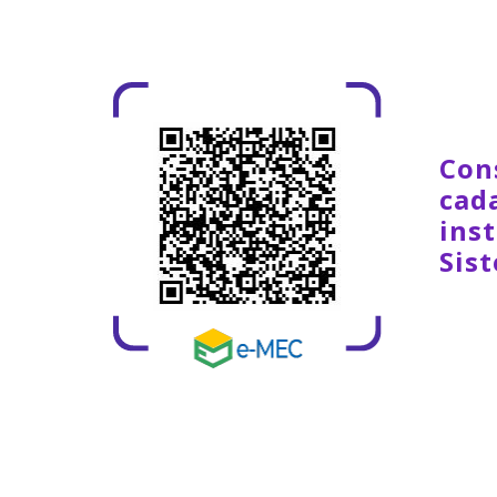
Con
cad
inst
Sis