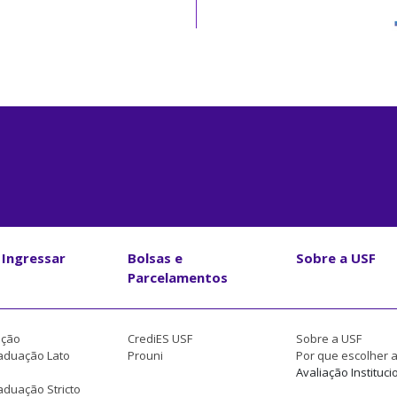
Ingressar
Bolsas e
Sobre a USF
Parcelamentos
ção
CrediES USF
Sobre a USF
aduação Lato
Prouni
Por que escolher 
Avaliação Instituci
duação Stricto