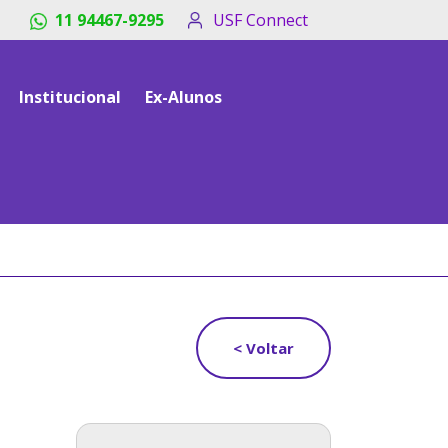
11 94467-9295
USF Connect
Institucional
Ex-Alunos
< Voltar
a