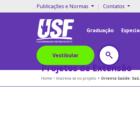
|
Publicações e Normas
Contatos
Graduação
Especia
Vestibular
Projetos de Extensão
Home
Inscreva-se no projeto
Orienta Saúde: Saúde em Dia (betes)