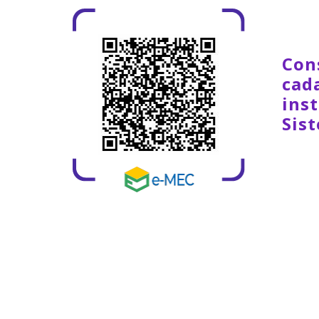
Con
cad
inst
Sis