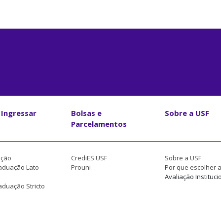
Ingressar
Bolsas e
Sobre a USF
Parcelamentos
ção
CrediES USF
Sobre a USF
aduação Lato
Prouni
Por que escolher 
Avaliação Instituci
duação Stricto