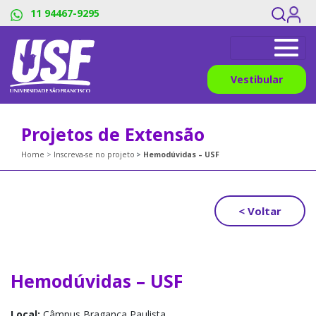
11 94467-9295
Vestibular
Projetos de Extensão
Home
Inscreva-se no projeto
Hemodúvidas – USF
< Voltar
Hemodúvidas – USF
Local:
Câmpus Bragança Paulista