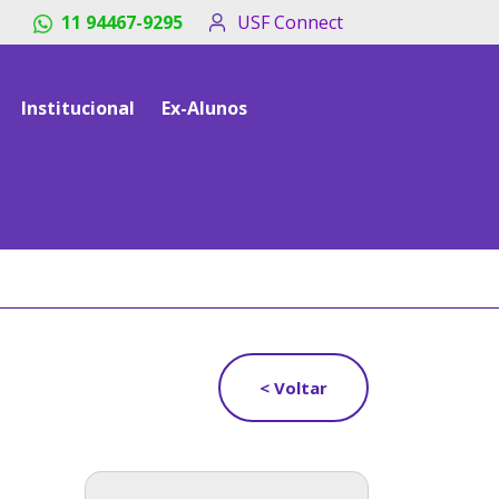
11 94467-9295
USF Connect
Institucional
Ex-Alunos
< Voltar