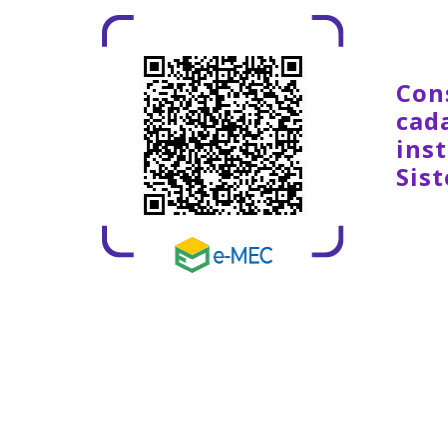
Con
cad
inst
Sis