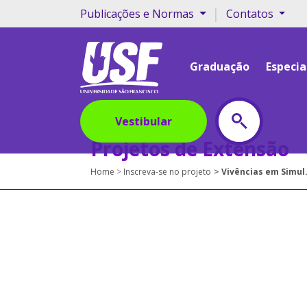
|
Publicações e Normas
Contatos
Graduação
Especia
Vestibular
Projetos de Extensão
Home
Inscreva-se no projeto
Vivências em Simulação Realística e habilidades técnicas no Ensino Superior - USF