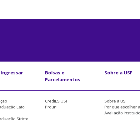
Ingressar
Bolsas e
Sobre a USF
Parcelamentos
ção
CrediES USF
Sobre a USF
aduação Lato
Prouni
Por que escolher 
Avaliação Instituci
duação Stricto