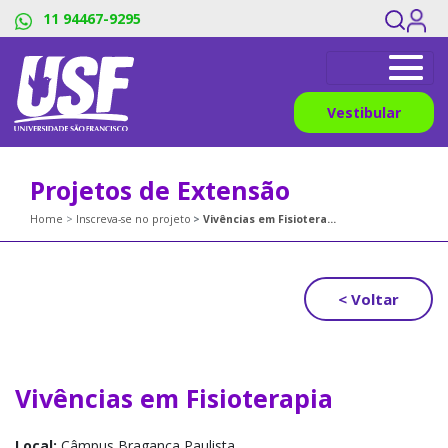
11 94467-9295
Vestibular
Projetos de Extensão
Home
Inscreva-se no projeto
Vivências em Fisioterapia
< Voltar
Vivências em Fisioterapia
Local:
Câmpus Bragança Paulista