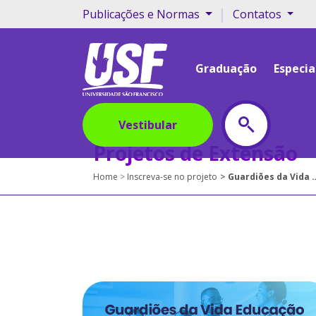
|
Publicações e Normas
Contatos
Graduação
Especia
Vestibular
Projetos de Extensão
Home
Inscreva-se no projeto
Guardiões da Vida Educação Escolar em Emergências