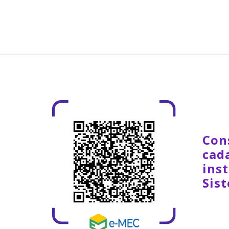
Con
cad
inst
Sis