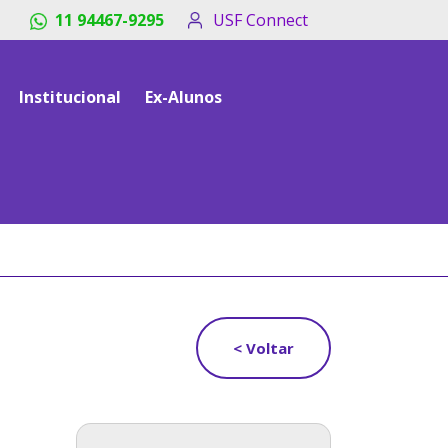
11 94467-9295
USF Connect
Institucional
Ex-Alunos
< Voltar