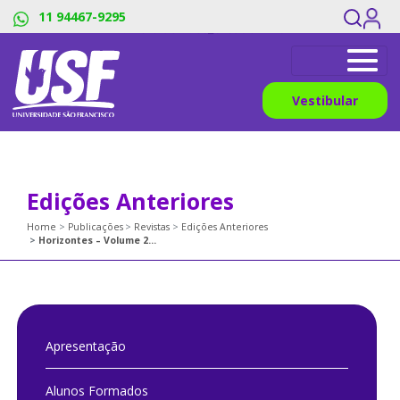
#os menus sao dividos pelos pipes, os links devem ter o mesmo
11 94467-9295
numero de titles_breadcrumb
Vestibular
Edições Anteriores
Home
Publicações
Revistas
Edições Anteriores
Horizontes – Volume 25 | Número 01 | 2007
Apresentação
Alunos Formados