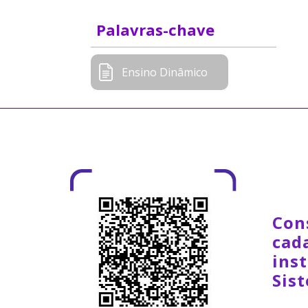
Palavras-chave
Ensino Dinâmico
Con
cad
inst
Sis