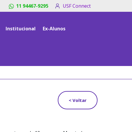
11 94467-9295
USF Connect
Institucional
Ex-Alunos
< Voltar