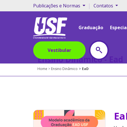
|
Publicações e Normas
Contatos
Graduação
Especia
Vestibular
Ensino Dinâmico - Ead
Home
Ensino Dinâmico
EaD
Ea