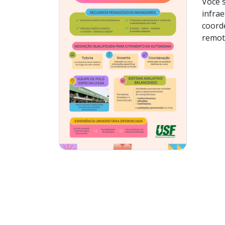
Você s
infrae
coorde
remot