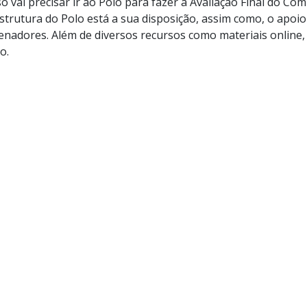
ó vai precisar ir ao Polo para fazer a Avaliação Final do C
strutura do Polo está a sua disposição, assim como, o apoio
nadores. Além de diversos recursos como materiais online, b
o.