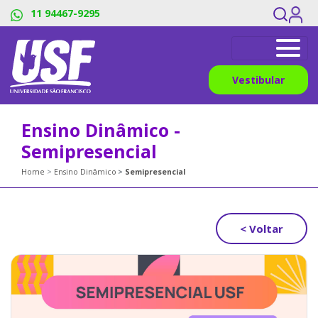
11 94467-9295
Vestibular
Ensino Dinâmico -
Semipresencial
Home
Ensino Dinâmico
Semipresencial
< Voltar