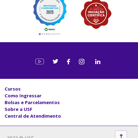
Cursos
Como Ingressar
Bolsas e Parcelamentos
Sobre a USF
Central de Atendimento