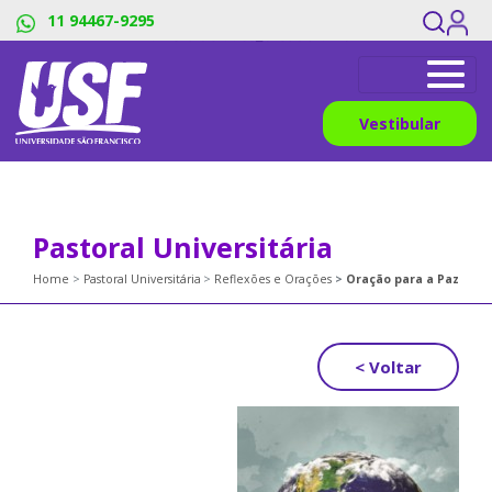
#os menus sao dividos pelos pipes, os links devem ter o mesmo
11 94467-9295
numero de titles_breadcrumb
Vestibular
Pastoral Universitária
Home
Pastoral Universitária
Reflexões e Orações
Oração para a Paz
< Voltar