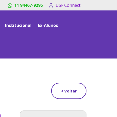
11 94467-9295
USF Connect
Institucional
Ex-Alunos
< Voltar
a