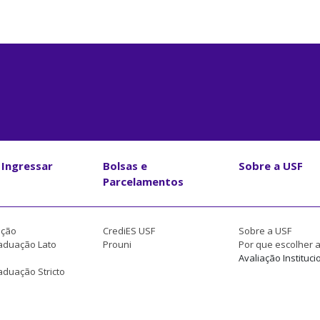
Ingressar
Bolsas e
Sobre a USF
Parcelamentos
ção
CrediES USF
Sobre a USF
aduação Lato
Prouni
Por que escolher 
Avaliação Instituci
duação Stricto