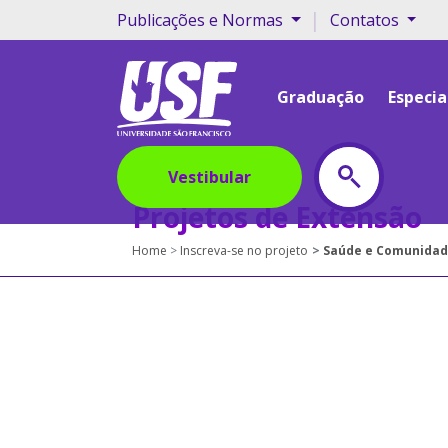
|
Publicações e Normas
Contatos
Graduação
Especia
Vestibular
Projetos de Extensão
Home
Inscreva-se no projeto
Saúde e Comunidade – ESF da Universidade São Francisco - USF