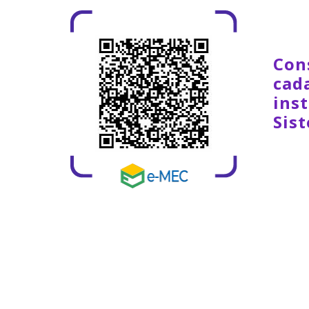
Con
cad
inst
Sis