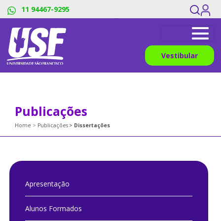
#os menus sao dividos pelos pipes, os links devem ter o mesmo
11 94467-9295
numero de titles_breadcrumb
Vestibular
Publicações
Home
Publicações
Dissertações
Apresentação
Alunos Formados