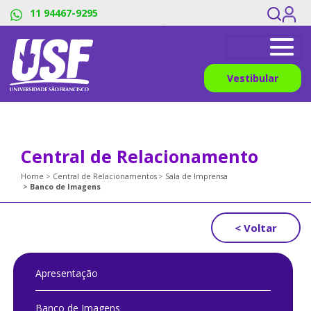
#os menus sao dividos pelos pipes, os links devem ter o mesmo
11 94467-9295
numero de titles_breadcrumb
Vestibular
Central de Relacionamento
Home
Central de Relacionamentos
Sala de Imprensa
Banco de Imagens
< Voltar
Apresentação
Banco de Imagens