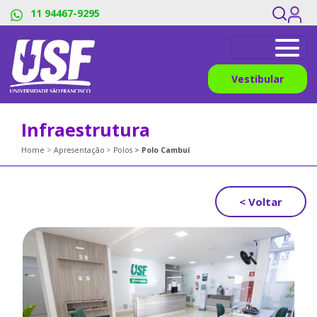
11 94467-9295
Vestibular
Infraestrutura
Home
Apresentação
Polos
Polo Cambuí
< Voltar