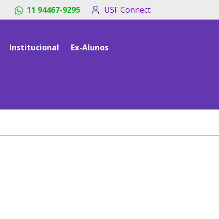
11 94467-9295
USF Connect
Institucional
Ex-Alunos