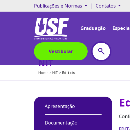
|
Publicações e Normas
Contatos
Graduação
Especia
Vestibular
NIT
Home
NIT
Editais
Ed
Apresentação
Confi
Documentação
EDIT