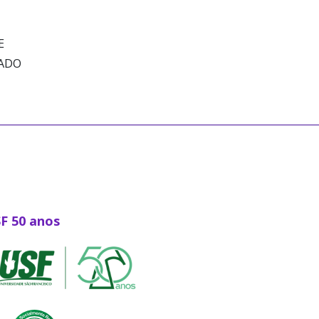
E
RADO
SF 50 anos