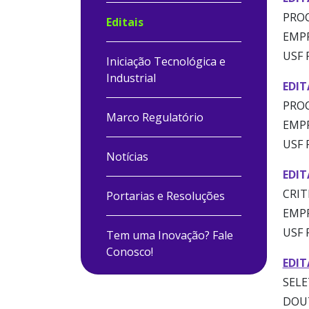
PROC
Editais
EMPR
USF 
Iniciação Tecnológica e
Industrial
EDIT
PROC
Marco Regulatório
EMPR
USF 
Notícias
EDIT
CRIT
Portarias e Resoluções
EMPR
USF 
Tem uma Inovação? Fale
Conosco!
EDIT
SELE
DOUT