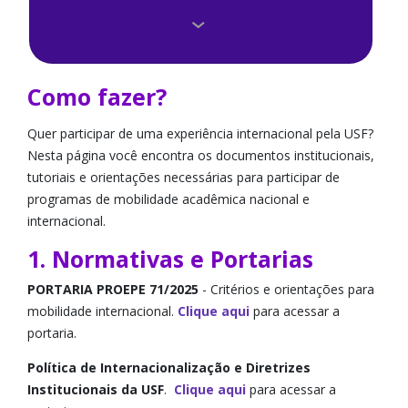
Como fazer?
Editais
Como fazer?
Perguntas Frequentes
Quer participar de uma experiência internacional pela USF?
Nesta página você encontra os documentos institucionais,
Universidades e Institutos Conveniados
tutoriais e orientações necessárias para participar de
programas de mobilidade acadêmica nacional e
Agências Internacionais e Bolsas
internacional.
Dicas e Depoimentos
1. Normativas e Portarias
PORTARIA PROEPE 71/2025
- Critérios e orientações para
Convênios de idiomas
mobilidade internacional.
Clique aqui
para acessar a
portaria.
International Students
Política de Internacionalização e Diretrizes
Medical Board da Califórnia
Institucionais da USF
.
Clique aqui
para acessar a